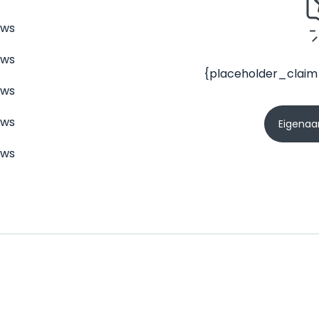
ews
ews
{placeholder_claim
ews
ews
Eigenaar
ews