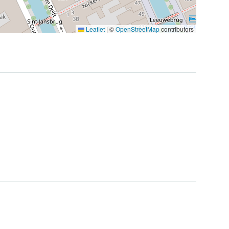
Leaflet
|
©
OpenStreetMap
contributors