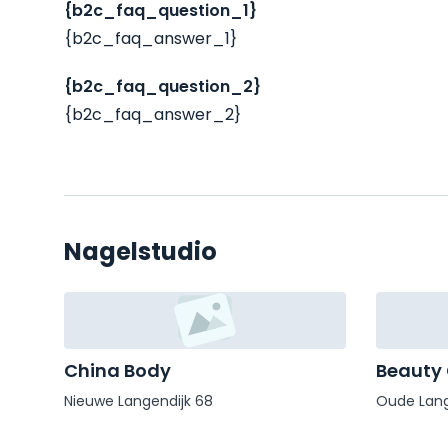
{b2c_faq_question_1}
{b2c_faq_answer_1}
{b2c_faq_question_2}
{b2c_faq_answer_2}
Nagelstudio
China Body
Beauty
Nieuwe Langendijk 68
Oude Lang