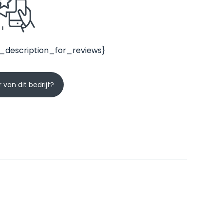
_description_for_reviews}
 van dit bedrijf?