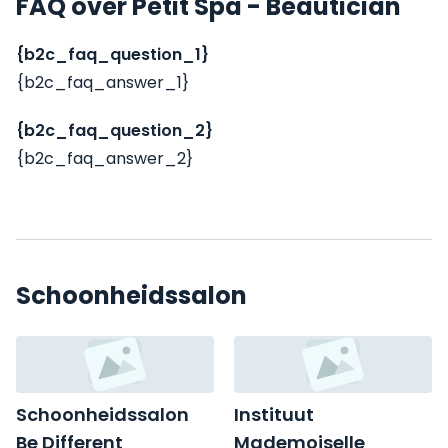
FAQ over Petit Spa - Beautician
{b2c_faq_question_1}
{b2c_faq_answer_1}
{b2c_faq_question_2}
{b2c_faq_answer_2}
Schoonheidssalon
Schoonheidssalon
Instituut
Be Different
Mademoiselle