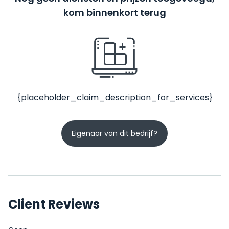
kom binnenkort terug
{placeholder_claim_description_for_services}
Eigenaar van dit bedrijf?
Client Reviews