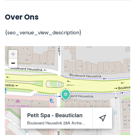
Over Ons
{seo_venue_view_description}
+
−
Petit Spa - Beautician
Boulevard Heuvelink 28A
Arnhem
6828 KR