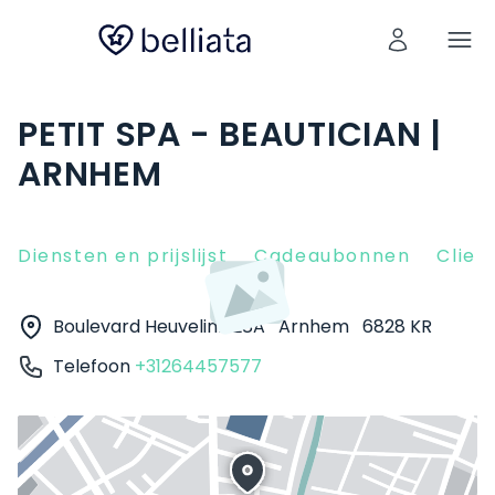
PETIT SPA - BEAUTICIAN |
ARNHEM
Diensten en prijslijst
Cadeaubonnen
Clien
Boulevard Heuvelink 28A
Arnhem
6828 KR
Telefoon
+31264457577