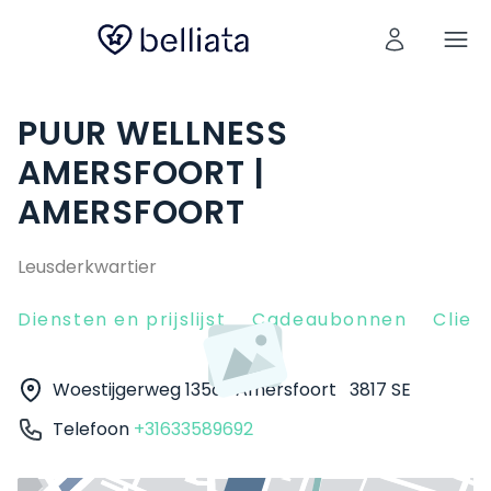
PUUR WELLNESS
AMERSFOORT |
AMERSFOORT
Leusderkwartier
Diensten en prijslijst
Cadeaubonnen
Clien
Woestijgerweg 135c
Amersfoort
3817 SE
Telefoon
+31633589692