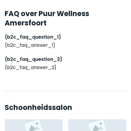
FAQ over Puur Wellness
Amersfoort
{b2c_faq_question_1}
{b2c_faq_answer_1}
{b2c_faq_question_2}
{b2c_faq_answer_2}
Schoonheidssalon