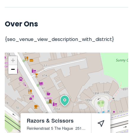
Over Ons
{seo_venue_view_description_with_district}
+
−
Razors & Scissors
Reinkenstraat 5
The Hague
2517 CN