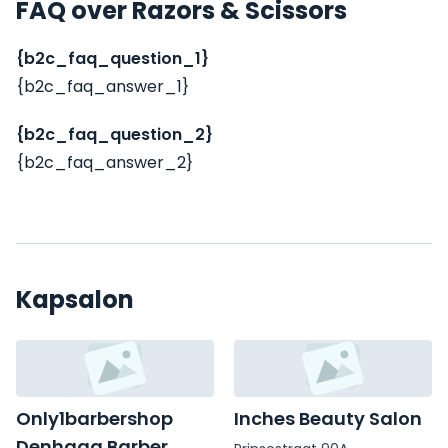
FAQ over Razors & Scissors
{b2c_faq_question_1}
{b2c_faq_answer_1}
{b2c_faq_question_2}
{b2c_faq_answer_2}
Kapsalon
Only1barbershop
Inches Beauty Salon
Denhaag Barber