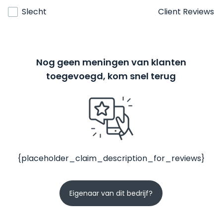
Slecht
Client Reviews
Nog geen meningen van klanten
toegevoegd, kom snel terug
{placeholder_claim_description_for_reviews}
Eigenaar van dit bedrijf?