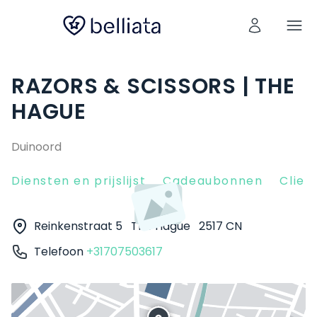
RAZORS & SCISSORS | THE
HAGUE
Duinoord
Diensten en prijslijst
Cadeaubonnen
Clien
Reinkenstraat 5
The Hague
2517 CN
Telefoon
+31707503617