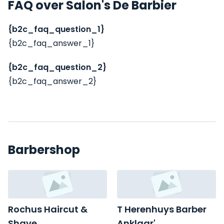
FAQ over Salon's De Barbier
{b2c_faq_question_1}
{b2c_faq_answer_1}
{b2c_faq_question_2}
{b2c_faq_answer_2}
Barbershop
Rochus Haircut &
T Herenhuys Barber
Shave
Anklaar'