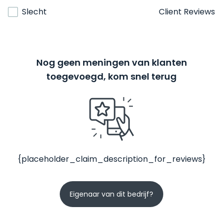
Slecht
Client Reviews
Nog geen meningen van klanten
toegevoegd, kom snel terug
{placeholder_claim_description_for_reviews}
Eigenaar van dit bedrijf?