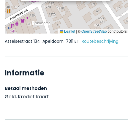
Leaflet
|
©
OpenStreetMap
contributors
Asselsestraat 134
Apeldoorn
7311 ET
Routebeschrijving
Informatie
Betaal methoden
Geld, Krediet Kaart