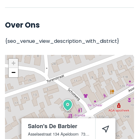
Over Ons
{seo_venue_view_description_with_district}
+
−
Salon's De Barbier
Asselsestraat 134
Apeldoorn
7311 ET