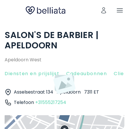
SALON'S DE BARBIER |
APELDOORN
Apeldoorn West
Diensten en prijslijst
Cadeaubonnen
Clien
Asselsestraat 134
Apeldoorn
7311 ET
Telefoon
+31555217254