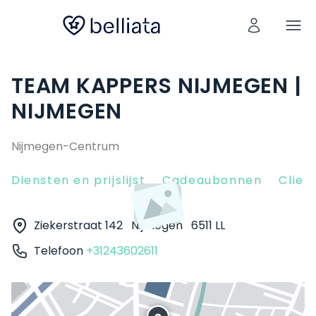
TEAM KAPPERS NIJMEGEN |
NIJMEGEN
Nijmegen-Centrum
Diensten en prijslijst
Cadeaubonnen
Clien
Ziekerstraat 142
Nijmegen
6511 LL
Telefoon
+31243602611