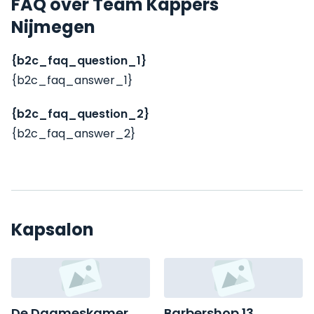
FAQ over Team Kappers
Nijmegen
{b2c_faq_question_1}
{b2c_faq_answer_1}
{b2c_faq_question_2}
{b2c_faq_answer_2}
Kapsalon
De Daameskamer
Barbershop 13