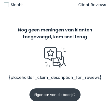
Slecht
Client Reviews
Nog geen meningen van klanten
toegevoegd, kom snel terug
{placeholder_claim_description_for_reviews}
Eigenaar van dit bedrijf?