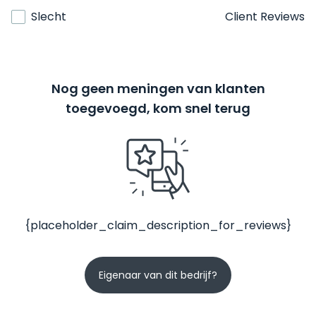
Slecht
Client Reviews
Nog geen meningen van klanten
toegevoegd, kom snel terug
{placeholder_claim_description_for_reviews}
Eigenaar van dit bedrijf?