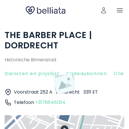
THE BARBER PLACE |
DORDRECHT
Historische Binnenstad
Diensten en prijslijst
Cadeaubonnen
Clien
Voorstraat 252 A
Dordrecht
3311 ET
Telefoon
+31786451314