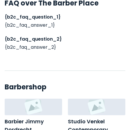
FAQ over The Barber Place
{b2c_faq_question_1}
{b2c_faq_answer_1}
{b2c_faq_question_2}
{b2c_faq_answer_2}
Barbershop
Barbier Jimmy
Studio Venkel
Dordrecht
Contemporary