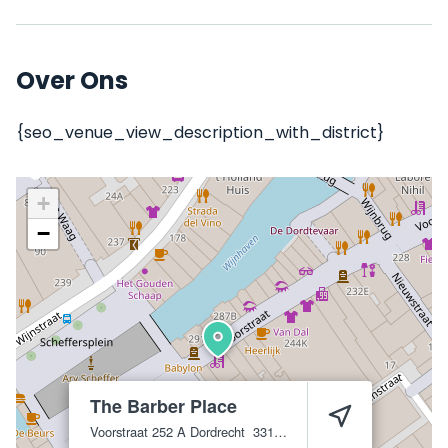
Over Ons
{seo_venue_view_description_with_district}
+
−
The Barber Place
Voorstraat 252 A
Dordrecht
3311 ET