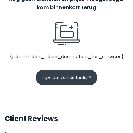
kom binnenkort terug
{placeholder_claim_description_for_services}
Eigenaar van dit bedrijf?
Client Reviews