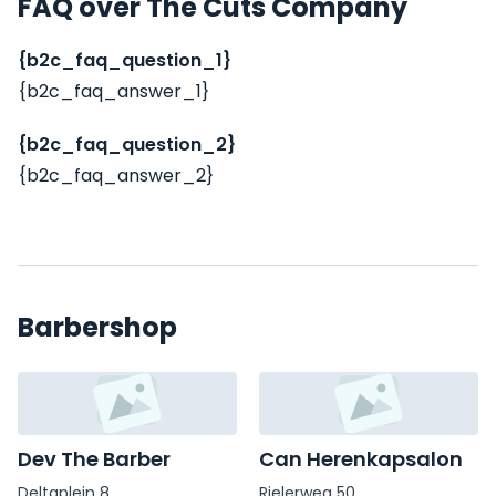
FAQ over The Cuts Company
{b2c_faq_question_1}
{b2c_faq_answer_1}
{b2c_faq_question_2}
{b2c_faq_answer_2}
Barbershop
Dev The Barber
Can Herenkapsalon
Deltaplein 8
Rielerweg 50