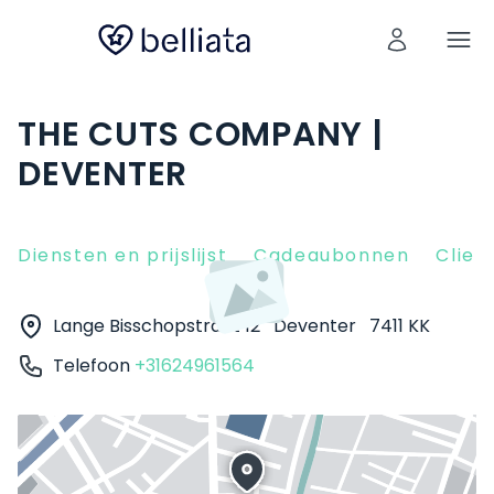
THE CUTS COMPANY |
DEVENTER
Diensten en prijslijst
Cadeaubonnen
Clien
Lange Bisschopstraat 12
Deventer
7411 KK
Telefoon
+31624961564