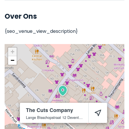
Over Ons
{seo_venue_view_description}
+
−
The Cuts Company
Lange Bisschopstraat 12
Deventer
7411 KK