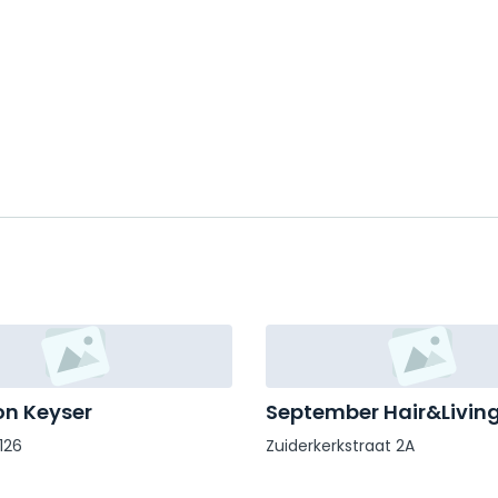
n Keyser
September Hair&Livin
126
Zuiderkerkstraat 2A