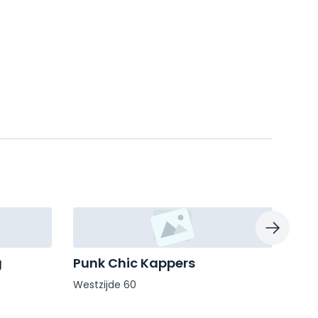
g
Punk Chic Kappers
Tim
Westzijde 60
Zilv