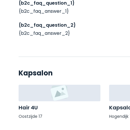
{b2c_faq_question_1}
{b2c_faq_answer_1}
{b2c_faq_question_2}
{b2c_faq_answer_2}
Kapsalon
Hair 4U
Kapsalo
Oostzijde 17
Hogendijk 