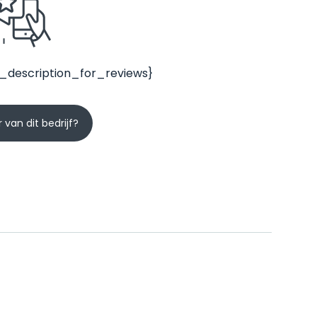
_description_for_reviews}
 van dit bedrijf?