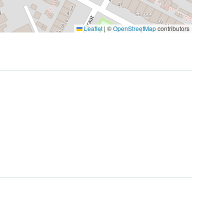
Leaflet
|
©
OpenStreetMap
contributors