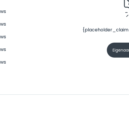
ews
ews
{placeholder_claim
ews
ews
Eigenaar
ews