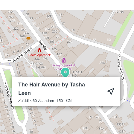
The Hair Avenue by Tasha
Leen
Zuiddijk 60
Zaandam
1501 CN