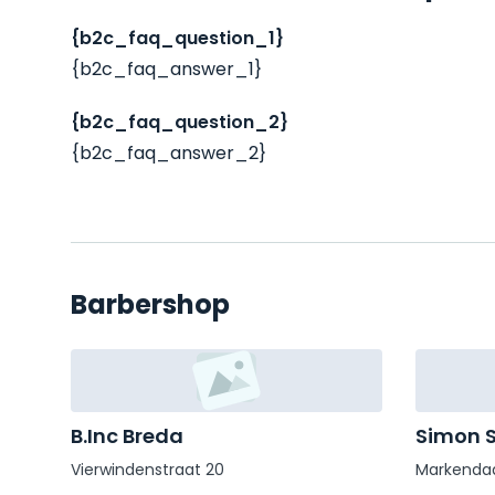
{b2c_faq_question_1}
{b2c_faq_answer_1}
{b2c_faq_question_2}
{b2c_faq_answer_2}
Barbershop
B.Inc Breda
Simon 
Vierwindenstraat 20
Markenda