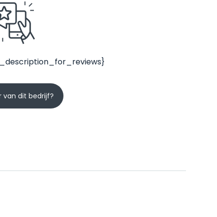
_description_for_reviews}
 van dit bedrijf?