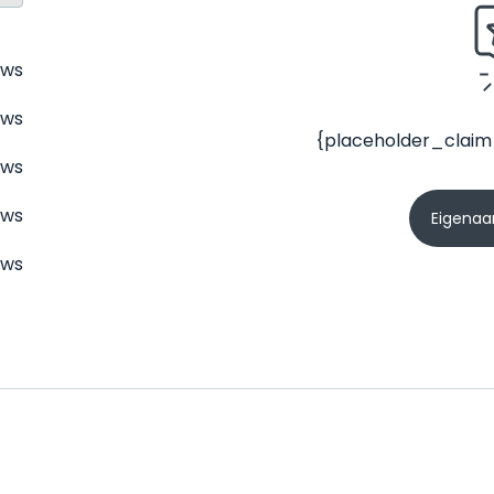
ews
ews
{placeholder_claim
ews
ews
Eigenaar
ews