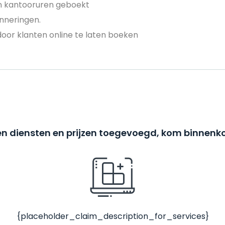
en kantooruren geboekt
nneringen.
door klanten online te laten boeken
n diensten en prijzen toegevoegd, kom binnenko
{placeholder_claim_description_for_services}