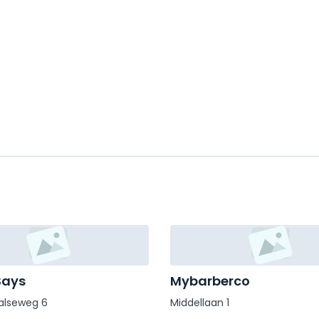
Says
Mybarberco
alseweg 6
Middellaan 1