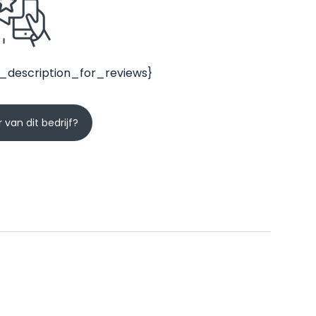
_description_for_reviews}
 van dit bedrijf?