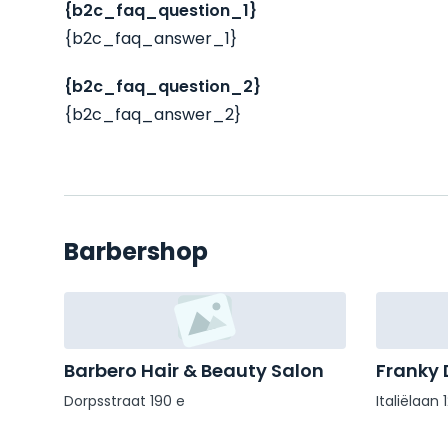
{b2c_faq_question_1}
{b2c_faq_answer_1}
{b2c_faq_question_2}
{b2c_faq_answer_2}
Barbershop
Barbero Hair & Beauty Salon
Franky 
Dorpsstraat 190 e
Italiëlaan 