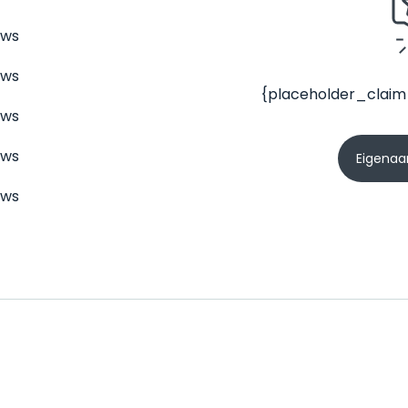
ews
ews
{placeholder_claim
ews
ews
Eigenaar
ews