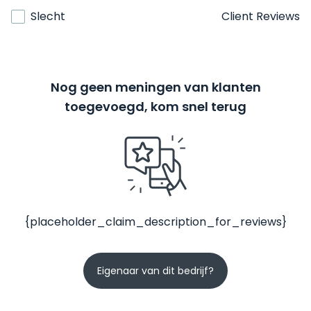
Slecht
Client Reviews
Nog geen meningen van klanten
toegevoegd, kom snel terug
{placeholder_claim_description_for_reviews}
Eigenaar van dit bedrijf?