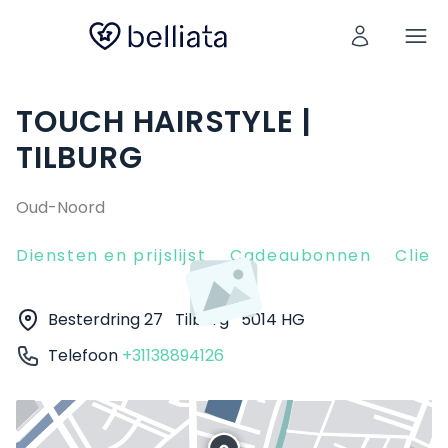
TOUCH HAIRSTYLE |
TILBURG
Oud-Noord
Diensten en prijslijst
Cadeaubonnen
Clien
Besterdring 27
Tilburg
5014 HG
Telefoon
+31138894126