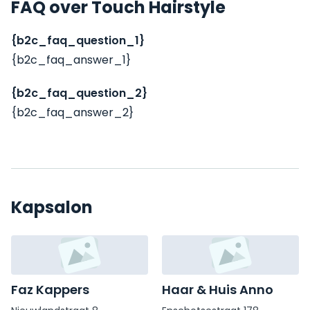
FAQ over Touch Hairstyle
{b2c_faq_question_1}
{b2c_faq_answer_1}
{b2c_faq_question_2}
{b2c_faq_answer_2}
Kapsalon
Faz Kappers
Haar & Huis Anno