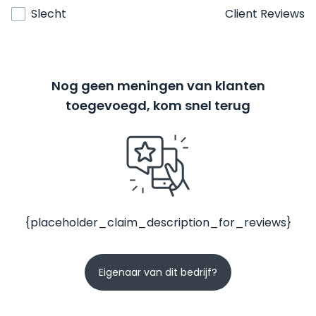
Slecht
Client Reviews
Nog geen meningen van klanten
toegevoegd, kom snel terug
{placeholder_claim_description_for_reviews}
Eigenaar van dit bedrijf?