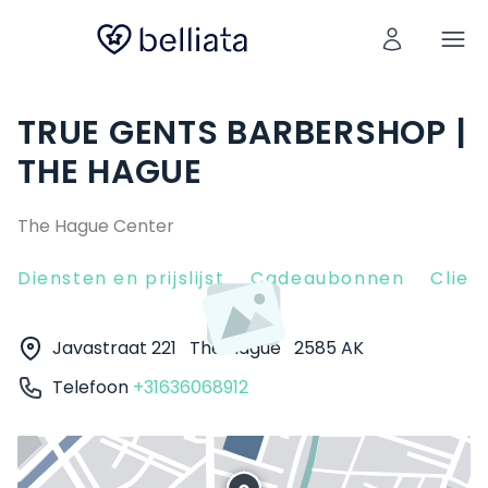
TRUE GENTS BARBERSHOP |
THE HAGUE
The Hague Center
Diensten en prijslijst
Cadeaubonnen
Clien
Javastraat 221
The Hague
2585 AK
Telefoon
+31636068912