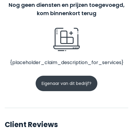
Nog geen diensten en prijzen toegevoegd,
kom binnenkort terug
{placeholder_claim_description_for_services}
Eigenaar van dit bedrijf?
Client Reviews