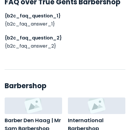
FAQ over True Gents Barbershop
{b2c_faq_question_1}
{b2c_faq_answer_1}
{b2c_faq_question_2}
{b2c_faq_answer_2}
Barbershop
Barber Den Haag | Mr
International
Sam Barbershop
Barbershop