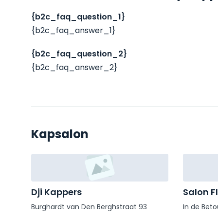
{b2c_faq_question_1}
{b2c_faq_answer_1}
{b2c_faq_question_2}
{b2c_faq_answer_2}
Kapsalon
Dji Kappers
Salon F
Burghardt van Den Berghstraat 93
In de Beto