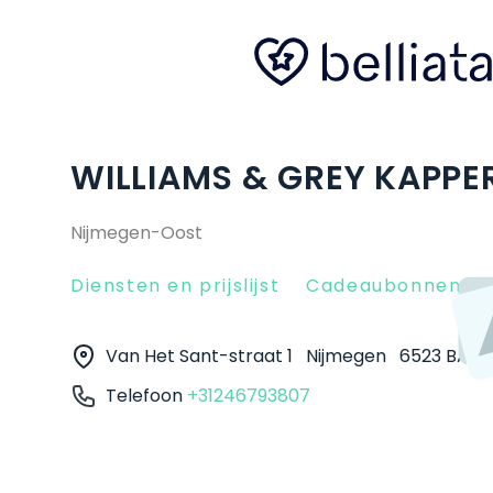
WILLIAMS & GREY KAPPE
Nijmegen-Oost
Diensten en prijslijst
Cadeaubonnen
Van Het Sant-straat 1
Nijmegen
6523 BA
Telefoon
+31246793807