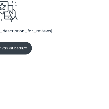
_description_for_reviews}
 van dit bedrijf?