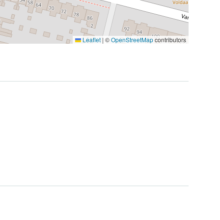
Leaflet
|
©
OpenStreetMap
contributors