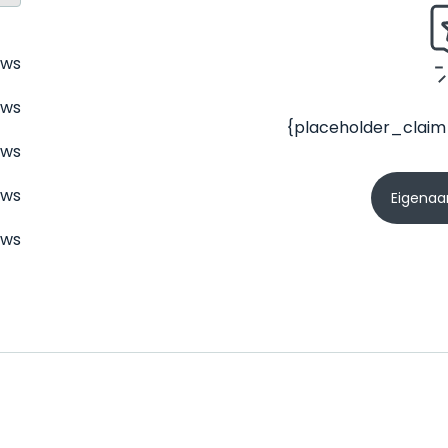
ews
ews
{placeholder_claim
ews
ews
Eigenaar
ews