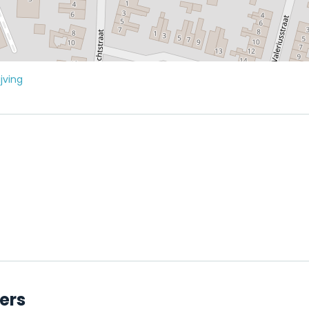
jving
ers