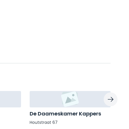
De Daameskamer Kappers
COE
Houtstraat 67
Van 