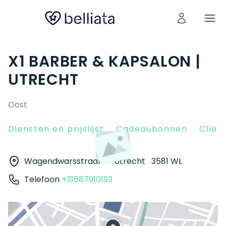
X1 BARBER & KAPSALON |
UTRECHT
Oost
Diensten en prijslijst
Cadeaubonnen
Clien
Wagendwarsstraat 2
Utrecht
3581 WL
Telefoon
+31687910193