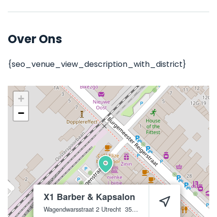
Over Ons
{seo_venue_view_description_with_district}
+
−
X1 Barber & Kapsalon
Wagendwarsstraat 2
Utrecht
3581 WL