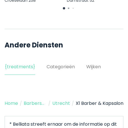
Croeselaan 258
Damstraat 52
Andere Diensten
{treatments}
Categorieën
Wijken
Home
/
Barbershop
/
Utrecht
/
X1 Barber & Kapsalon
* Belliata streeft ernaar om de informatie op dit