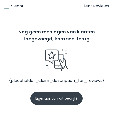
Slecht
Client Reviews
Nog geen meningen van klanten
toegevoegd, kom snel terug
{placeholder_claim_description_for_reviews}
Eigenaar van dit bedrijf?