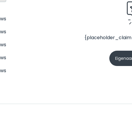
ews
ews
{placeholder_claim
ews
ews
Eigenaar
ews