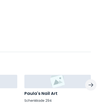
Paula's Nail Art
Puu
Schenkkade 294
Kort