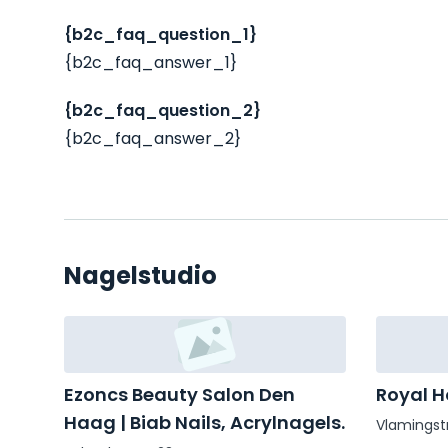
{b2c_faq_question_1}
{b2c_faq_answer_1}
{b2c_faq_question_2}
{b2c_faq_answer_2}
Nagelstudio
Ezoncs Beauty Salon Den
Royal 
Haag | Biab Nails, Acrylnagels.
Vlamingst