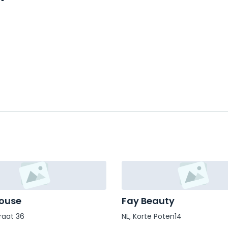
House
Fay Beauty
raat 36
NL, Korte Poten14