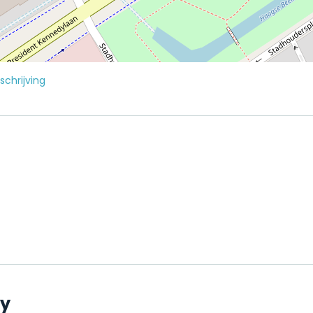
chrijving
ty