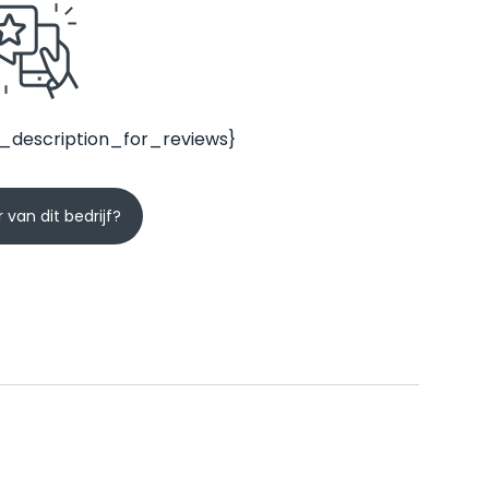
_description_for_reviews}
 van dit bedrijf?