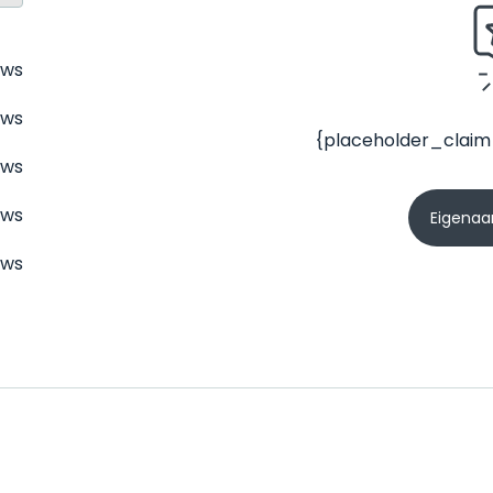
ews
ews
{placeholder_claim
ews
ews
Eigenaar
ews