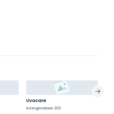
Uvacare
Pro
Koninginnelaan 203
Socr