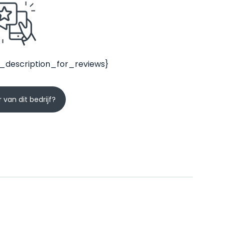
_description_for_reviews}
 van dit bedrijf?