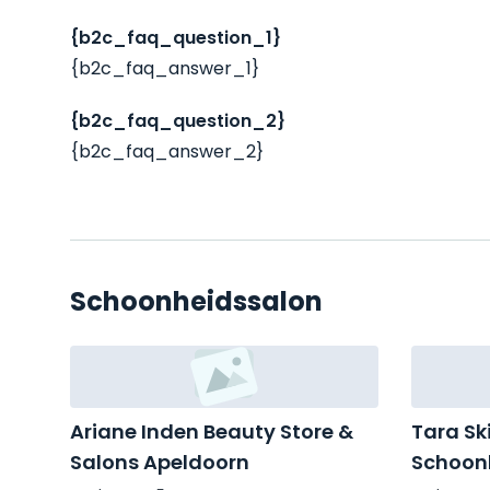
{b2c_faq_question_1}
{b2c_faq_answer_1}
{b2c_faq_question_2}
{b2c_faq_answer_2}
Schoonheidssalon
Ariane Inden Beauty Store &
Tara Sk
Salons Apeldoorn
Schoonh