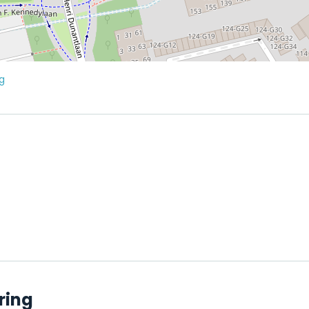
g
ring