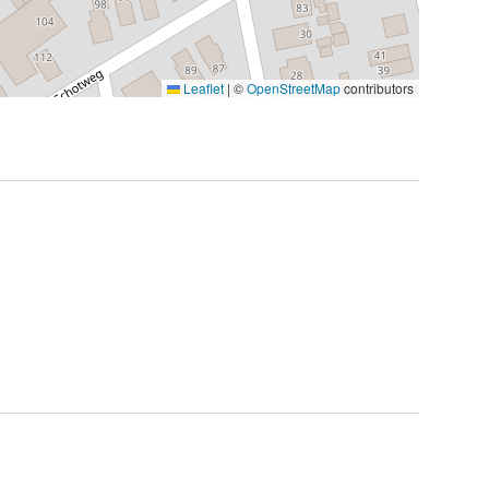
Leaflet
|
©
OpenStreetMap
contributors