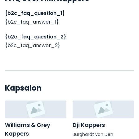
{b2c_faq_question_1}
{b2c_faq_answer_1}
{b2c_faq_question_2}
{b2c_faq_answer_2}
Kapsalon
Williams & Grey
Dji Kappers
Kappers
Burghardt van Den