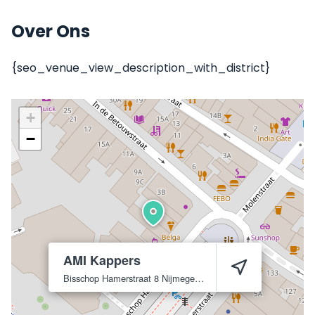
Over Ons
{seo_venue_view_description_with_district}
+
−
AMI Kappers
Bisschop Hamerstraat 8
Nijmegen
6511 NB