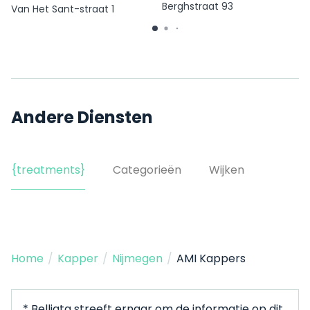
Berghstraat 93
Van Het Sant-straat 1
Andere Diensten
{treatments}
Categorieën
Wijken
Home
/
Kapper
/
Nijmegen
/
AMI Kappers
* Belliata streeft ernaar om de informatie op dit