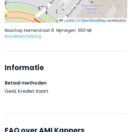
Leaflet
|
©
OpenStreetMap
contributors
Bisschop Hamerstraat 8
Nijmegen
6511 NB
Routebeschrijving
Informatie
Betaal methoden
Geld, Krediet Kaart
FAQ over AMI Kappers