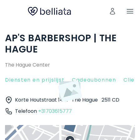
AP'S BARBERSHOP | THE
HAGUE
The Hague Center
Diensten en prijslijst
Cadeaubonnen
Clien
Korte Houtstraat 14 A
The Hague
2511 CD
Telefoon
+31703615777