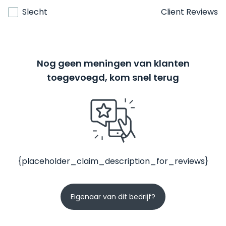
Slecht
Client Reviews
Nog geen meningen van klanten
toegevoegd, kom snel terug
{placeholder_claim_description_for_reviews}
Eigenaar van dit bedrijf?