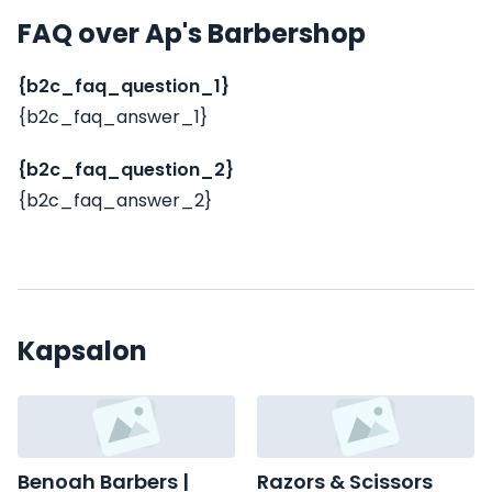
FAQ over Ap's Barbershop
{b2c_faq_question_1}
{b2c_faq_answer_1}
{b2c_faq_question_2}
{b2c_faq_answer_2}
Kapsalon
Benoah Barbers |
Razors & Scissors