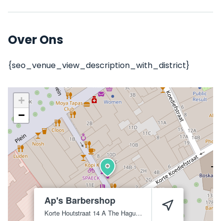
Over Ons
{seo_venue_view_description_with_district}
+
−
Ap's Barbershop
Korte Houtstraat 14 A
The Hague
2511 CD