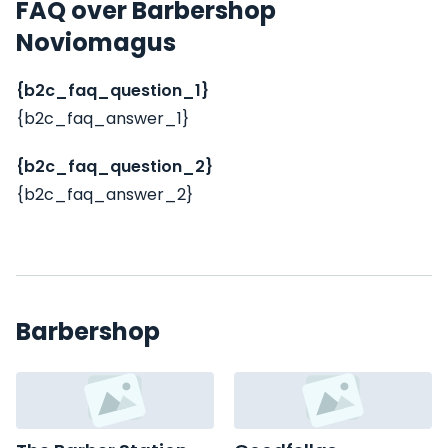
FAQ over Barbershop
Noviomagus
{b2c_faq_question_1}
{b2c_faq_answer_1}
{b2c_faq_question_2}
{b2c_faq_answer_2}
Barbershop