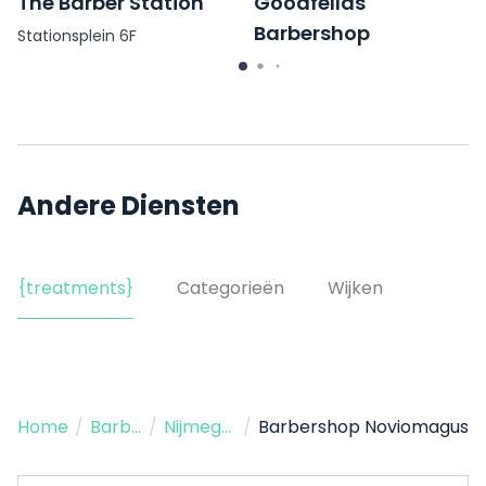
The Barber Station
Goodfellas
Barbershop
Stationsplein 6F
Nina Simonestraat 10
Andere Diensten
{treatments}
Categorieën
Wijken
Home
/
Barbershop
/
Nijmegen
/
Barbershop Noviomagus