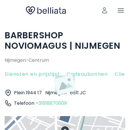
BARBERSHOP
NOVIOMAGUS | NIJMEGEN
Nijmegen-Centrum
Diensten en prijslijst
Cadeaubonnen
Clien
Plein 1944 17
Nijmegen
6511 JC
Telefoon
+31618870609