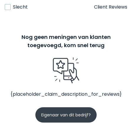
Slecht
Client Reviews
Nog geen meningen van klanten
toegevoegd, kom snel terug
{placeholder_claim_description_for_reviews}
Eigenaar van dit bedrijf?