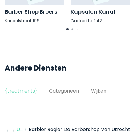
Barber Shop Broers
Kapsalon Kanal
Kanaalstraat 196
Oudkerkhof 42
Andere Diensten
{treatments}
Categorieën
Wijken
Home
/
Barbershop
/
Utrecht
/
Barbier Rogier De Barbershop Van Utrecht