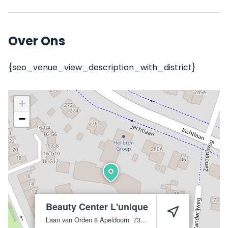
Over Ons
{seo_venue_view_description_with_district}
+
−
Beauty Center L'unique
Laan van Orden 8
Apeldoorn
7312 KJ