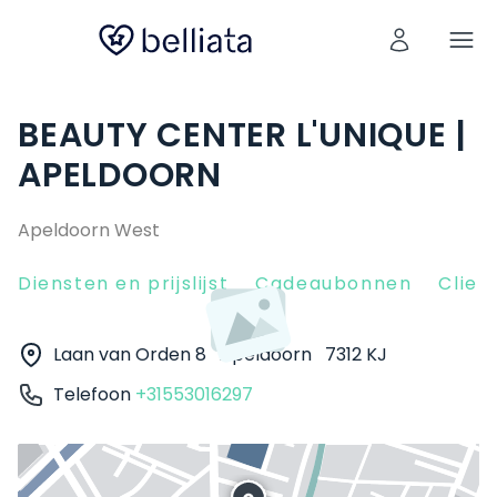
BEAUTY CENTER L'UNIQUE |
APELDOORN
Apeldoorn West
Diensten en prijslijst
Cadeaubonnen
Clien
Laan van Orden 8
Apeldoorn
7312 KJ
Telefoon
+31553016297