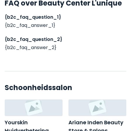
FAQ over Beauty Center L'unique
{b2c_faq_question_1}
{b2c_faq_answer_1}
{b2c_faq_question_2}
{b2c_faq_answer_2}
Schoonheidssalon
Yourskin
Ariane Inden Beauty
Huidverbetering
Store & Salons