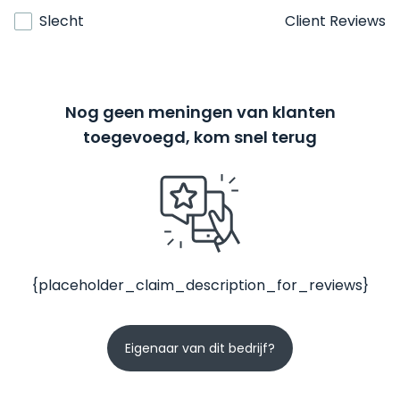
Slecht
Client Reviews
Nog geen meningen van klanten
toegevoegd, kom snel terug
{placeholder_claim_description_for_reviews}
Eigenaar van dit bedrijf?