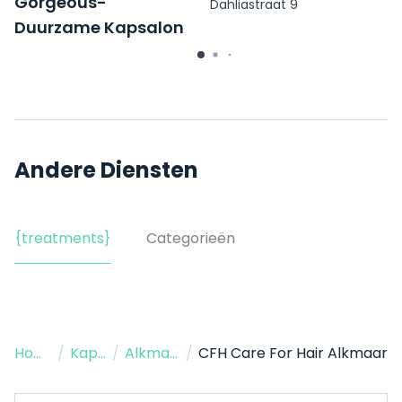
Gorgeous-
Dahliastraat 9
Duurzame Kapsalon
Groot Nieuwland 6
Andere Diensten
{treatments}
Categorieën
Home
/
Kapper
/
Alkmaar
/
CFH Care For Hair Alkmaar