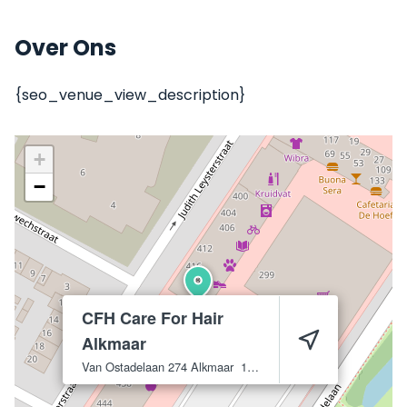
Over Ons
{seo_venue_view_description}
+
−
CFH Care For Hair
Alkmaar
Van Ostadelaan 274
Alkmaar
1816 JH