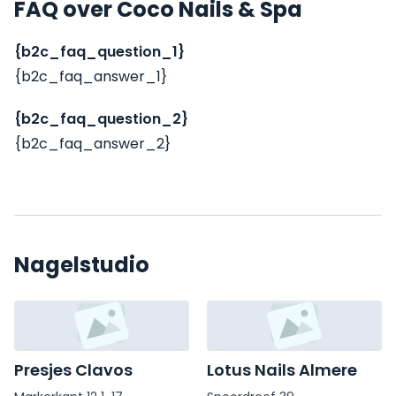
FAQ over Coco Nails & Spa
{b2c_faq_question_1}
{b2c_faq_answer_1}
{b2c_faq_question_2}
{b2c_faq_answer_2}
Nagelstudio
Presjes Clavos
Lotus Nails Almere