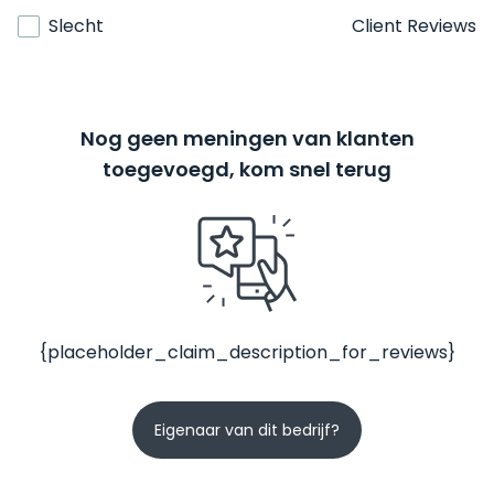
Slecht
Client Reviews
Nog geen meningen van klanten
toegevoegd, kom snel terug
{placeholder_claim_description_for_reviews}
Eigenaar van dit bedrijf?