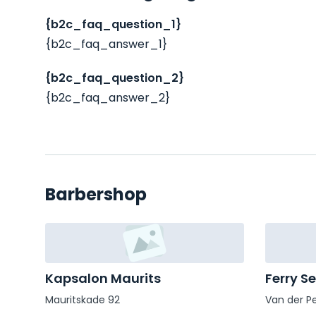
{b2c_faq_question_1}
{b2c_faq_answer_1}
{b2c_faq_question_2}
{b2c_faq_answer_2}
Barbershop
Kapsalon Maurits
Ferry Se
Mauritskade 92
Van der Pe