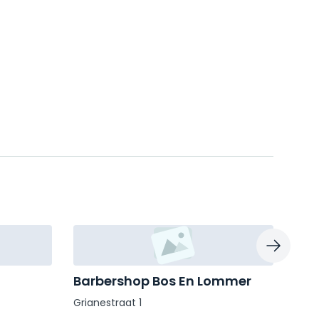
Barbershop Bos En Lommer
Bar
Grianestraat 1
Piet