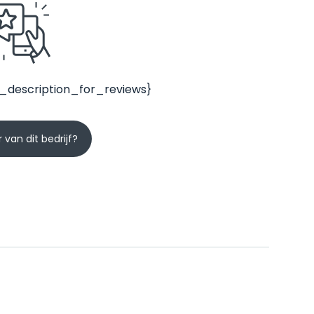
_description_for_reviews}
 van dit bedrijf?