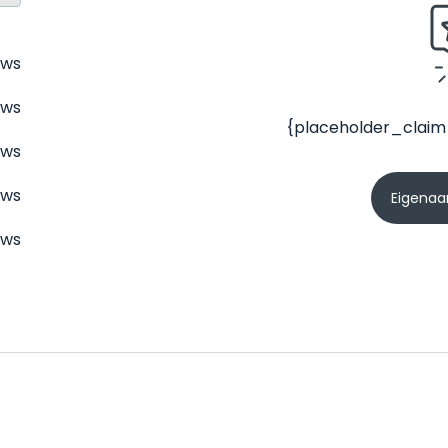
ews
ews
{placeholder_claim
ews
ews
Eigenaar
ews