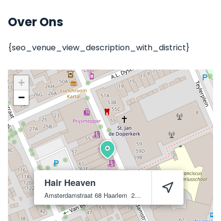
Over Ons
{seo_venue_view_description_with_district}
+
−
Hair Heaven
Amsterdamstraat 68
Haarlem
2032 PS