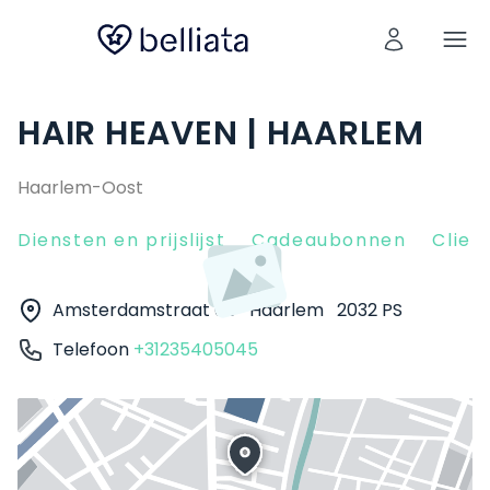
HAIR HEAVEN | HAARLEM
Haarlem-Oost
Diensten en prijslijst
Cadeaubonnen
Clien
Amsterdamstraat 68
Haarlem
2032 PS
Telefoon
+31235405045