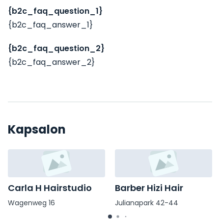
{b2c_faq_question_1}
{b2c_faq_answer_1}
{b2c_faq_question_2}
{b2c_faq_answer_2}
Kapsalon
Carla H Hairstudio
Barber Hizi Hair
Wagenweg 16
Julianapark 42-44