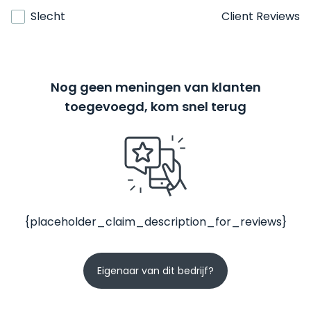
Slecht
Client Reviews
Nog geen meningen van klanten
toegevoegd, kom snel terug
{placeholder_claim_description_for_reviews}
Eigenaar van dit bedrijf?