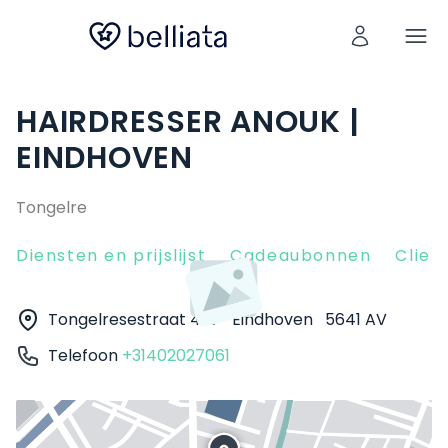
HAIRDRESSER ANOUK |
EINDHOVEN
Tongelre
Diensten en prijslijst
Cadeaubonnen
Clien
Tongelresestraat 427
Eindhoven
5641 AV
Telefoon
+31402027061