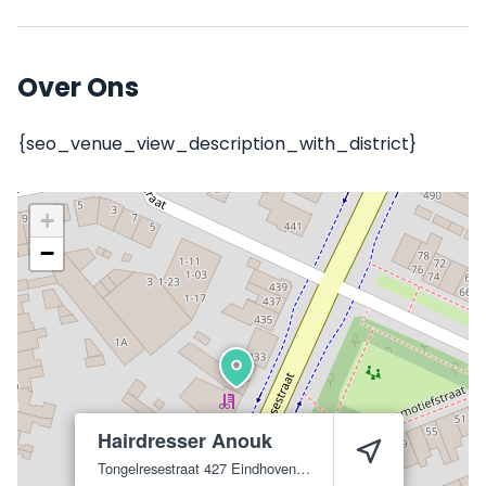
Over Ons
{seo_venue_view_description_with_district}
+
−
Hairdresser Anouk
Tongelresestraat 427
Eindhoven
5641 AV