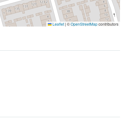
Leaflet
|
©
OpenStreetMap
contributors