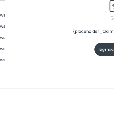
ews
ews
{placeholder_claim
ews
ews
Eigenaar
ews