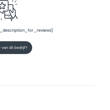
_description_for_reviews}
 van dit bedrijf?