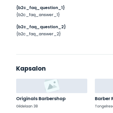
{b2c_faq_question_1}
{b2c_faq_answer_1}
{b2c_faq_question_2}
{b2c_faq_answer_2}
Kapsalon
Originals Barbershop
Barber 
Gildelaan 38
Tongelres