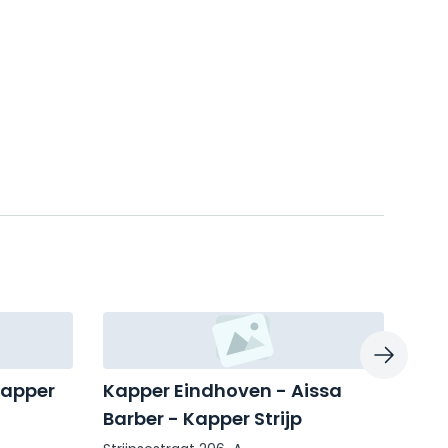
kapper
Kapper Eindhoven - Aissa
Kap
Barber - Kapper Strijp
Sal