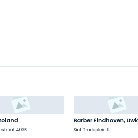
Roland
Barber Eindhoven, Uw
estraat 403B
Sint Trudoplein 11