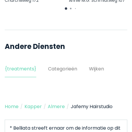
Churchillweg 172
Annie M.G. Schmidtweg 107
Andere Diensten
{treatments}
Categorieën
Wijken
Home
/
Kapper
/
Almere
/
Jafemy Hairstudio
* Belliata streeft ernaar om de informatie op dit