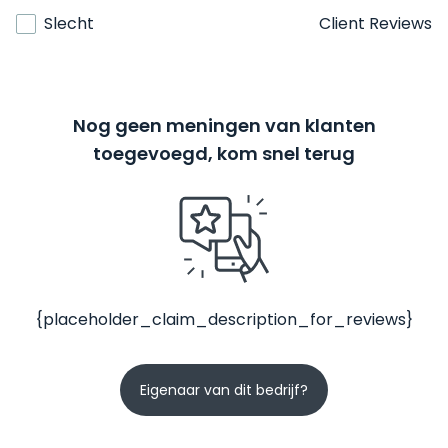
Slecht
Client Reviews
Nog geen meningen van klanten
toegevoegd, kom snel terug
{placeholder_claim_description_for_reviews}
Eigenaar van dit bedrijf?