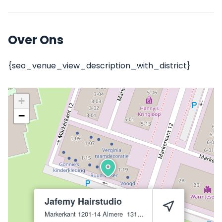
Over Ons
{seo_venue_view_description_with_district}
+
−
Jafemy Hairstudio
Markerkant 1201-14
Almere
1314 AJ