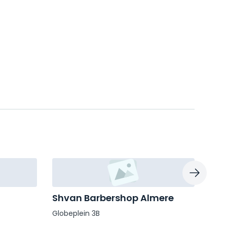
Shvan Barbershop Almere
Bar
Alm
Globeplein 3B