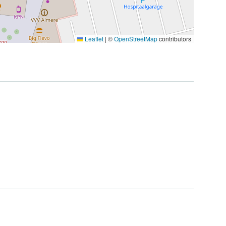
Leaflet
|
©
OpenStreetMap
contributors