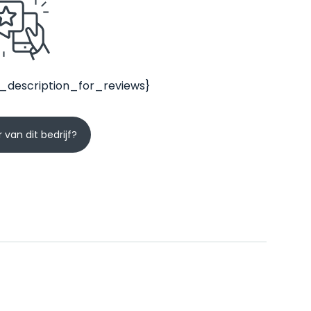
_description_for_reviews}
 van dit bedrijf?