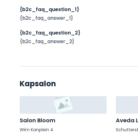
{b2c_faq_question_1}
{b2c_faq_answer_1}
{b2c_faq_question_2}
{b2c_faq_answer_2}
Kapsalon
Salon Bloom
Aveda L
Wim Kanplein 4
Schutterst