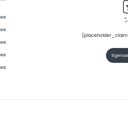
ews
ews
{placeholder_claim
ews
ews
Eigenaar
ews