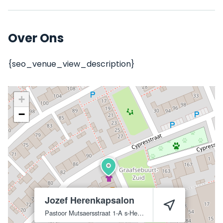
Over Ons
{seo_venue_view_description}
+
−
Jozef Herenkapsalon
Pastoor Mutsaersstraat 1-A
s-Hertogenbosch
5213 VP