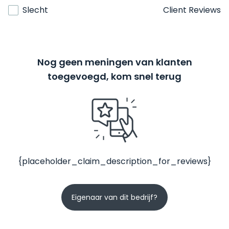
Slecht
Client Reviews
Nog geen meningen van klanten
toegevoegd, kom snel terug
{placeholder_claim_description_for_reviews}
Eigenaar van dit bedrijf?