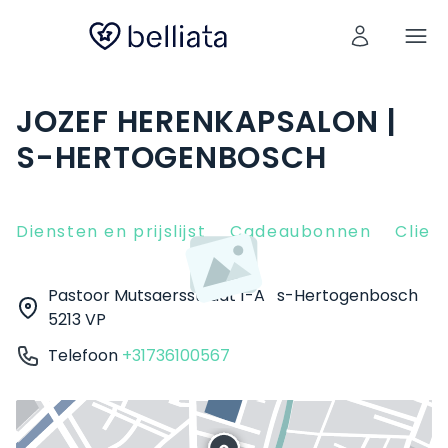
JOZEF HERENKAPSALON |
S-HERTOGENBOSCH
Diensten en prijslijst
Cadeaubonnen
Clien
Pastoor Mutsaersstraat 1-A
s-Hertogenbosch
5213 VP
Telefoon
+31736100567