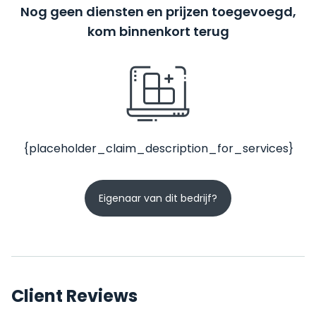
Nog geen diensten en prijzen toegevoegd,
kom binnenkort terug
{placeholder_claim_description_for_services}
Eigenaar van dit bedrijf?
Client Reviews