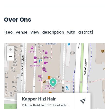
Over Ons
{seo_venue_view_description_with_district}
+
−
Kapper Hizi Hair
P.A. de Kok-Plein 175
Dordrecht
3318 JW