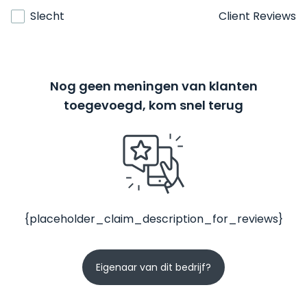
Slecht
Client Reviews
Nog geen meningen van klanten
toegevoegd, kom snel terug
{placeholder_claim_description_for_reviews}
Eigenaar van dit bedrijf?