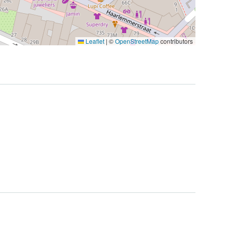
Leaflet
|
©
OpenStreetMap
contributors