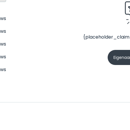
ews
ews
{placeholder_claim
ews
ews
Eigenaar
ews