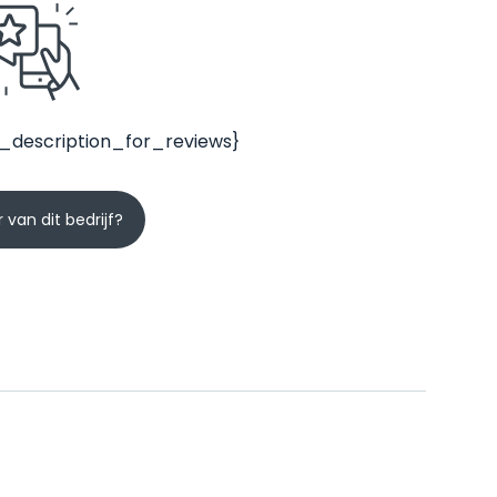
_description_for_reviews}
 van dit bedrijf?