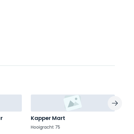
r
Kapper Mart
Kin
Hooigracht 75
Bree