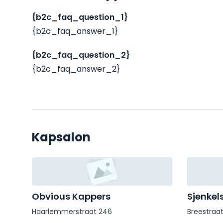
{b2c_faq_question_1}
{b2c_faq_answer_1}
{b2c_faq_question_2}
{b2c_faq_answer_2}
Kapsalon
Obvious Kappers
Sjenkel
Haarlemmerstraat 246
Breestraat