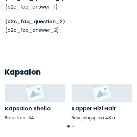
{b2c_faq_answer_1}
{b2c_faq_question_2}
{b2c_faq_answer_2}
Kapsalon
Kapsalon Sheila
Kapper Hizi Hair
Breestraat 34
Bevrijdingsplein 48 a