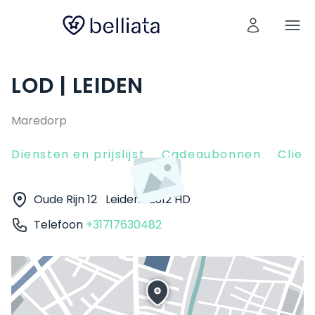
LOD | LEIDEN
Maredorp
Diensten en prijslijst
Cadeaubonnen
Clien
Oude Rijn 12
Leiden
2312 HD
Telefoon
+31717630482