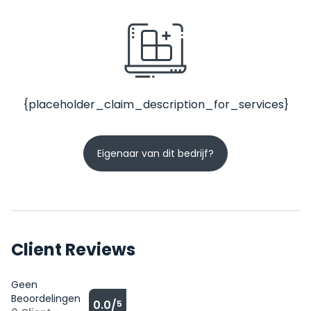
{placeholder_claim_description_for_services}
Eigenaar van dit bedrijf?
Client Reviews
Geen
Beoordelingen
0.0/
5