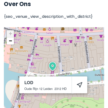
Over Ons
{seo_venue_view_description_with_district}
+
−
LOD
Oude Rijn 12
Leiden
2312 HD