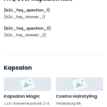
{b2c_faq_question_1}
{b2c_faq_answer_1}
{b2c_faq_question_2}
{b2c_faq_answer_2}
Kapsalon
Kapsalon Magic
Cosmo Hairstyling
J.J.A. Goeverneurstraat 2-A
Vredenburg 8A