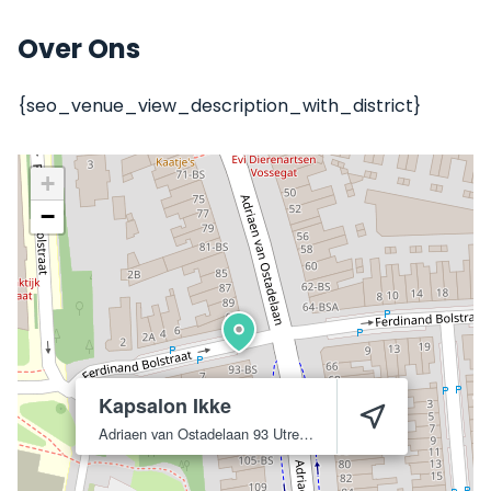
Over Ons
{seo_venue_view_description_with_district}
+
−
Kapsalon Ikke
Adriaen van Ostadelaan 93
Utrecht
3583 AD