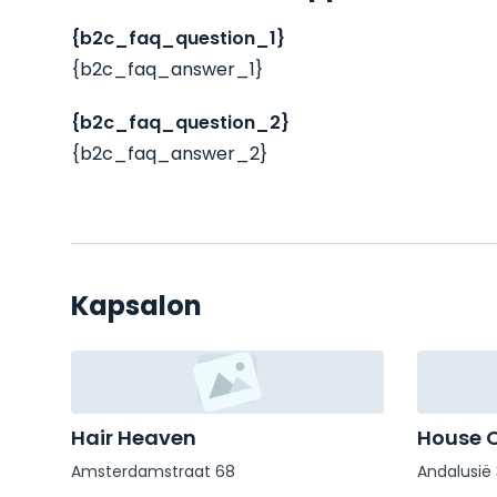
{b2c_faq_question_1}
{b2c_faq_answer_1}
{b2c_faq_question_2}
{b2c_faq_answer_2}
Kapsalon
Hair Heaven
House O
Amsterdamstraat 68
Andalusië 