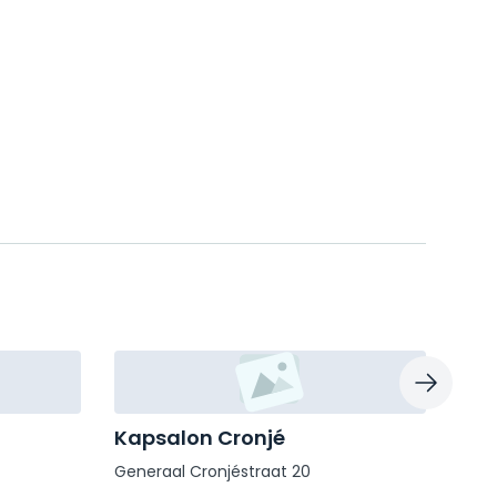
Kapsalon Cronjé
Mar
Generaal Cronjéstraat 20
Gene