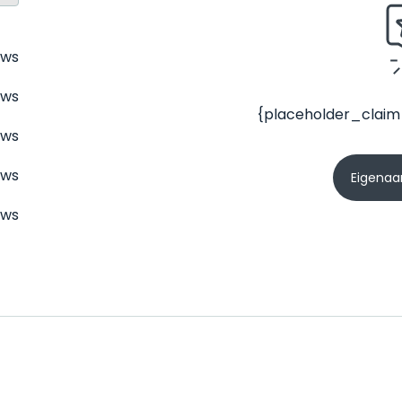
ews
ews
{placeholder_claim
ews
ews
Eigenaar
ews