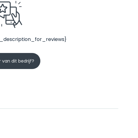
_description_for_reviews}
 van dit bedrijf?