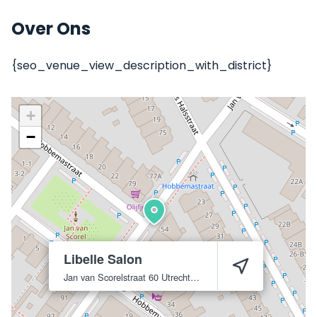
Over Ons
{seo_venue_view_description_with_district}
+
−
Libelle Salon
Jan van Scorelstraat 60
Utrecht
3583 CR