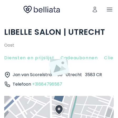
LIBELLE SALON | UTRECHT
Oost
Diensten en prijslijst
Cadeaubonnen
Clien
Jan van Scorelstraat 60
Utrecht
3583 CR
Telefoon
+31684796587