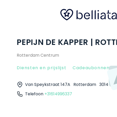
PEPIJN DE KAPPER | ROT
Rotterdam Centrum
Diensten en prijslijst
Cadeaubonnen
Van Speykstraat 147A
Rotterdam
3014 VJ
Telefoon
+31614996337