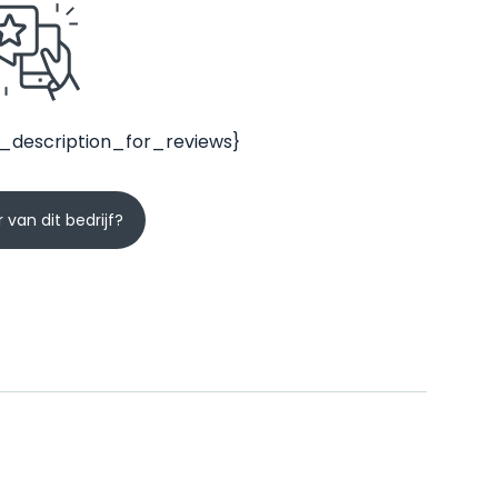
_description_for_reviews}
 van dit bedrijf?