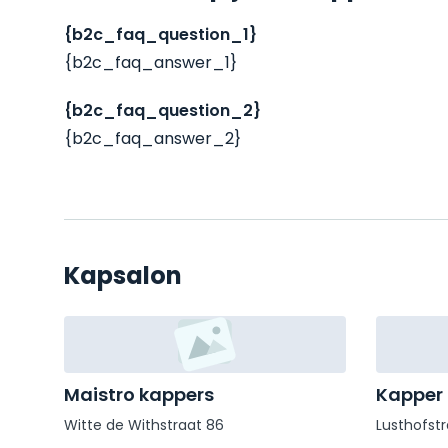
{b2c_faq_question_1}
{b2c_faq_answer_1}
{b2c_faq_question_2}
{b2c_faq_answer_2}
Kapsalon
Maistro kappers
Kapper H
Witte de Withstraat 86
Lusthofstr