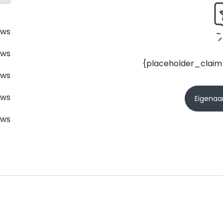
ews
ews
{placeholder_claim
ews
ews
Eigenaar
ews