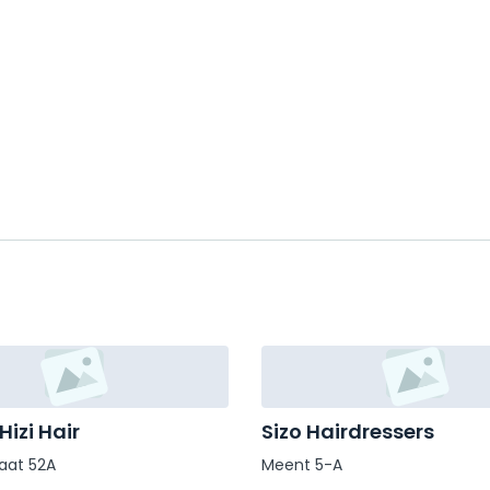
izi Hair
Sizo Hairdressers
aat 52A
Meent 5-A