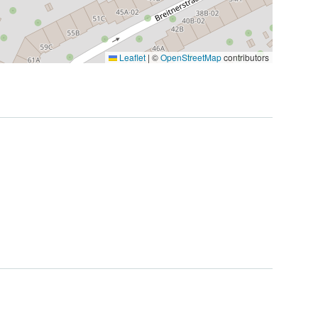
Leaflet
|
©
OpenStreetMap
contributors