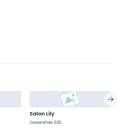
Salon Lily
Wh
Zwaanshals 520
Groe