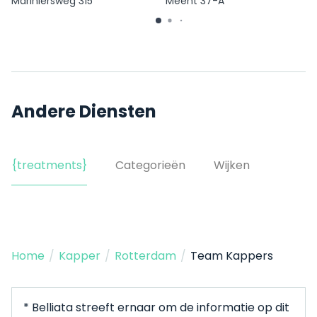
Mariniersweg 315
Meent 37-A
Andere Diensten
{treatments}
Categorieën
Wijken
Home
/
Kapper
/
Rotterdam
/
Team Kappers
* Belliata streeft ernaar om de informatie op dit