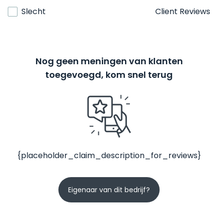
Slecht
Client Reviews
Nog geen meningen van klanten
toegevoegd, kom snel terug
{placeholder_claim_description_for_reviews}
Eigenaar van dit bedrijf?