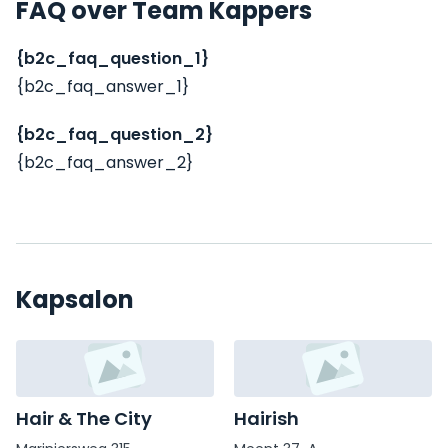
FAQ over Team Kappers
{b2c_faq_question_1}
{b2c_faq_answer_1}
{b2c_faq_question_2}
{b2c_faq_answer_2}
Kapsalon
Hair & The City
Hairish