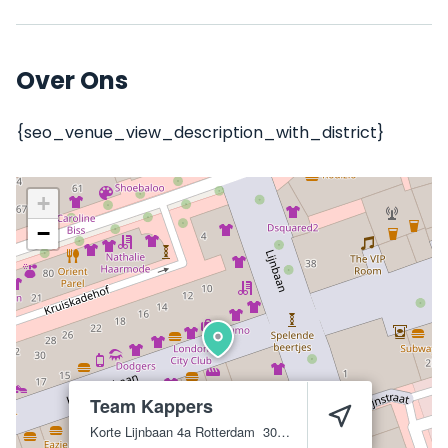
Over Ons
{seo_venue_view_description_with_district}
+
−
Team Kappers
Korte Lijnbaan 4a
Rotterdam
3012 ED