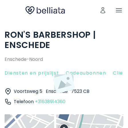
RON'S BARBERSHOP |
ENSCHEDE
Enschede-Noord
Diensten en prijslijst
Cadeaubonnen
Clien
Voortsweg 5
Enschede
7523 CB
Telefoon
+31638914360