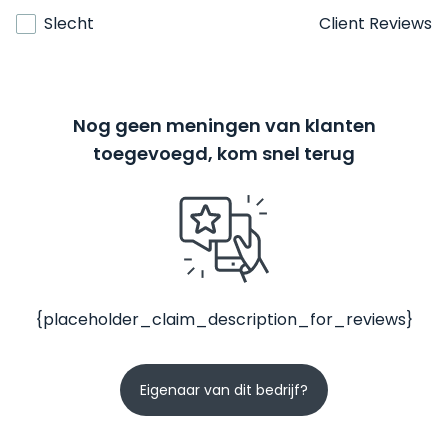
Slecht
Client Reviews
Nog geen meningen van klanten
toegevoegd, kom snel terug
{placeholder_claim_description_for_reviews}
Eigenaar van dit bedrijf?