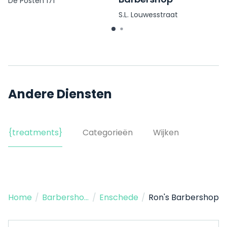
De Posten 171
S.L. Louwesstraat
Andere Diensten
{treatments}
Categorieën
Wijken
Home
/
Barbershop
/
Enschede
/
Ron's Barbershop