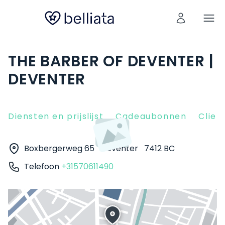
THE BARBER OF DEVENTER |
DEVENTER
Diensten en prijslijst
Cadeaubonnen
Clien
Boxbergerweg 65
Deventer
7412 BC
Telefoon
+31570611490