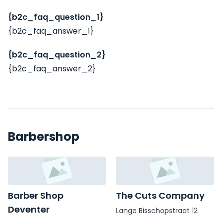
{b2c_faq_question_1}
{b2c_faq_answer_1}
{b2c_faq_question_2}
{b2c_faq_answer_2}
Barbershop
Barber Shop
The Cuts Company
Deventer
Lange Bisschopstraat 12