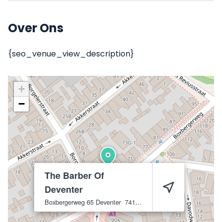
Over Ons
{seo_venue_view_description}
+
−
The Barber Of
Deventer
Boxbergerweg 65
Deventer
7412 BC