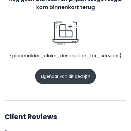
kom binnenkort terug
{placeholder_claim_description_for_services}
Eigenaar van dit bedrijf?
Client Reviews