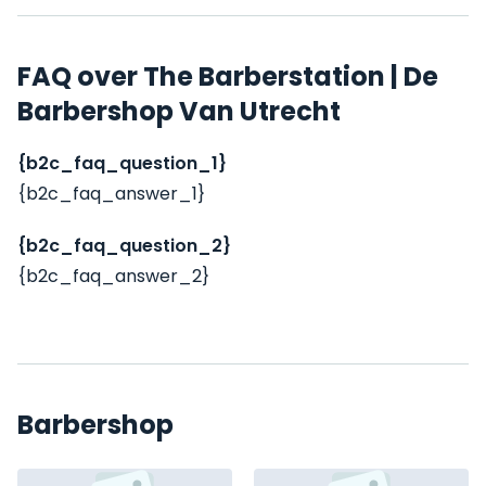
FAQ over The Barberstation | De
Barbershop Van Utrecht
{b2c_faq_question_1}
{b2c_faq_answer_1}
{b2c_faq_question_2}
{b2c_faq_answer_2}
Barbershop