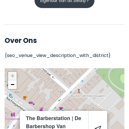
Eigenaar van dit bedrijf?
Over Ons
{seo_venue_view_description_with_district}
+
−
The Barberstation | De
Barbershop Van