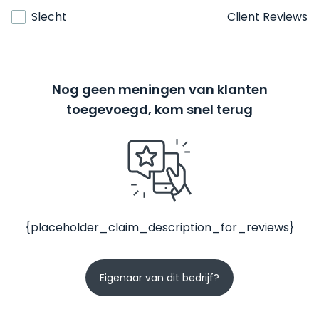
Slecht
Client Reviews
Nog geen meningen van klanten
toegevoegd, kom snel terug
{placeholder_claim_description_for_reviews}
Eigenaar van dit bedrijf?