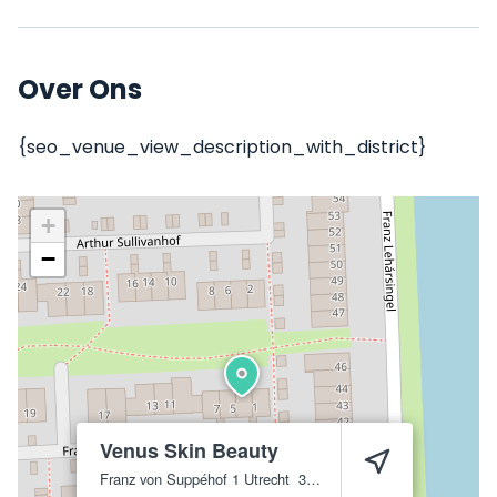
Over Ons
{seo_venue_view_description_with_district}
+
−
Venus Skin Beauty
Franz von Suppéhof 1
Utrecht
3543 JL