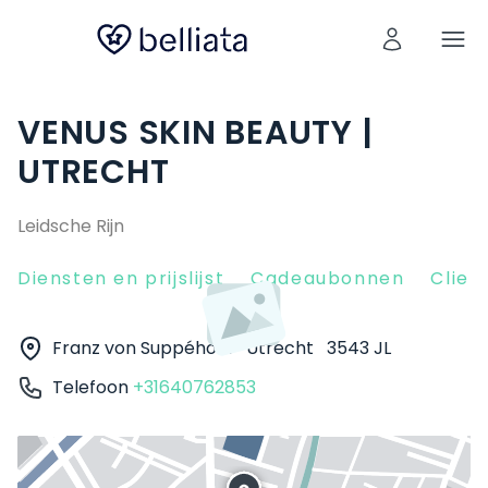
VENUS SKIN BEAUTY |
UTRECHT
Leidsche Rijn
Diensten en prijslijst
Cadeaubonnen
Clien
Franz von Suppéhof 1
Utrecht
3543 JL
Telefoon
+31640762853