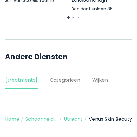
Jan van Scorelstraat 15
Beeldentuinlaan 85
Andere Diensten
{treatments}
Categorieën
Wijken
Home
/
Schoonheidssalon
/
Utrecht
/
Venus Skin Beauty