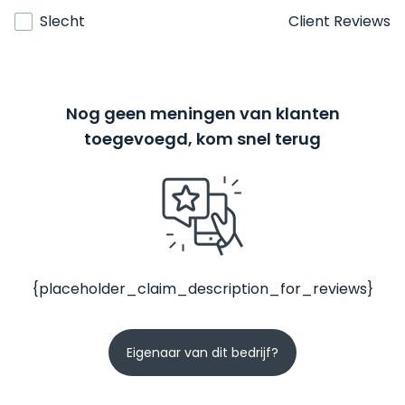
Slecht
Client Reviews
Nog geen meningen van klanten
toegevoegd, kom snel terug
{placeholder_claim_description_for_reviews}
Eigenaar van dit bedrijf?