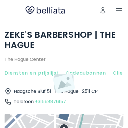
ZEKE'S BARBERSHOP | THE
HAGUE
The Hague Center
Diensten en prijslijst
Cadeaubonnen
Clien
Haagsche Bluf 51
The Hague
2511 CP
Telefoon
+31658876157