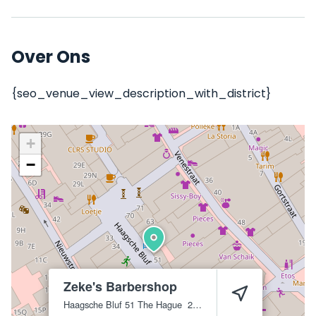
Over Ons
{seo_venue_view_description_with_district}
+
−
Zeke's Barbershop
Haagsche Bluf 51
The Hague
2511 CP