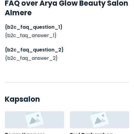
FAQ over Arya Glow Beauty Salon
Almere
{b2c_faq_question_1}
{b2c_faq_answer_1}
{b2c_faq_question_2}
{b2c_faq_answer_2}
Kapsalon