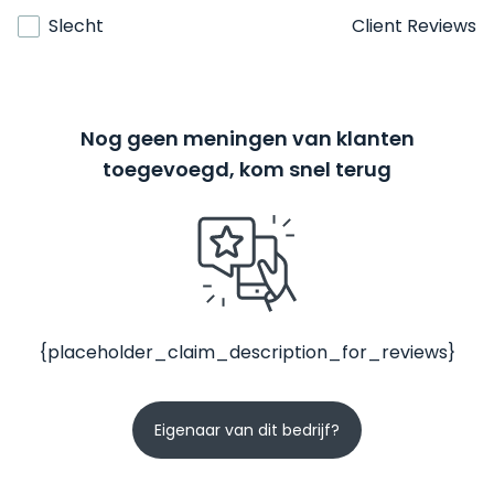
Slecht
Client Reviews
Nog geen meningen van klanten
toegevoegd, kom snel terug
{placeholder_claim_description_for_reviews}
Eigenaar van dit bedrijf?