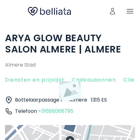
ARYA GLOW BEAUTY
SALON ALMERE | ALMERE
Almere Stad
Diensten en prijslijst
Cadeaubonnen
Clien
Bottelaarpassage 10
Almere
1315 ES
Telefoon
+31686068795