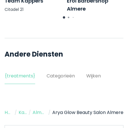
Team Kappers
Erol Barbershop
Almere
Citadel 21
Coevordensingel 10
Andere Diensten
{treatments}
Categorieën
Wijken
Home
/
Kapper
/
Almere
/
Arya Glow Beauty Salon Almere