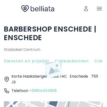
BARBERSHOP ENSCHEDE |
ENSCHEDE
Stadsdeel Centrum
Diensten en prijslijst
Cadeaubonnen
Clien
Korte Haaksbergerstraat 14C
Enschede
7511
JS
Telefoon
+31684454909