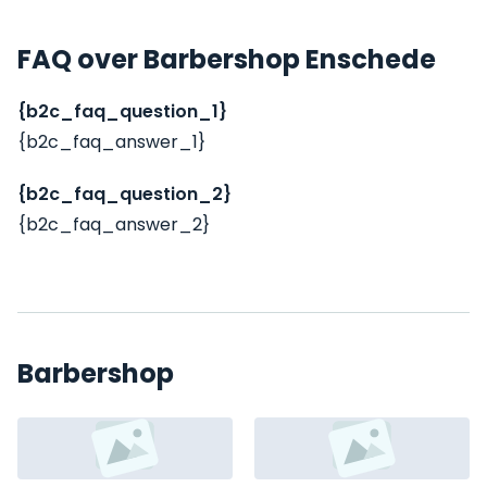
FAQ over Barbershop Enschede
{b2c_faq_question_1}
{b2c_faq_answer_1}
{b2c_faq_question_2}
{b2c_faq_answer_2}
Barbershop