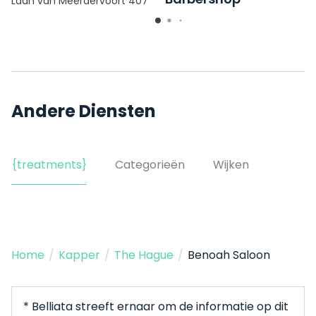
Laan van Meerdervoort 407
Jan Hendrikstraat 7
Andere Diensten
{treatments}
Categorieën
Wijken
Home
/
Kapper
/
The Hague
/
Benoah Saloon
* Belliata streeft ernaar om de informatie op dit