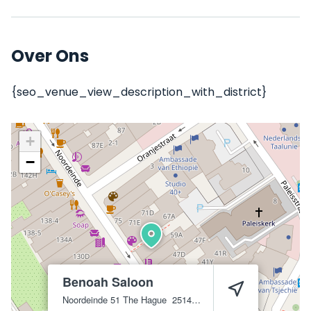
Over Ons
{seo_venue_view_description_with_district}
+
−
Benoah Saloon
Noordeinde 51
The Hague
2514 GC