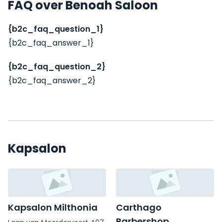
FAQ over Benoah Saloon
{b2c_faq_question_1}
{b2c_faq_answer_1}
{b2c_faq_question_2}
{b2c_faq_answer_2}
Kapsalon
Kapsalon Milthonia
Carthago
Barbershop