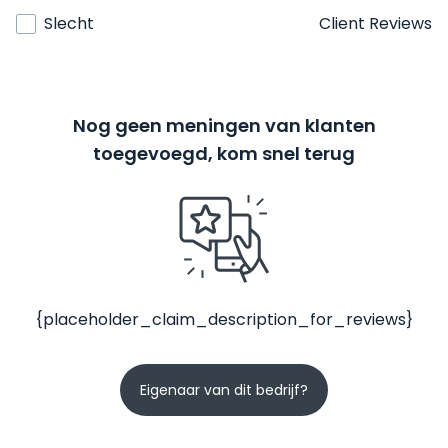
Slecht
Client Reviews
Nog geen meningen van klanten
toegevoegd, kom snel terug
{placeholder_claim_description_for_reviews}
Eigenaar van dit bedrijf?