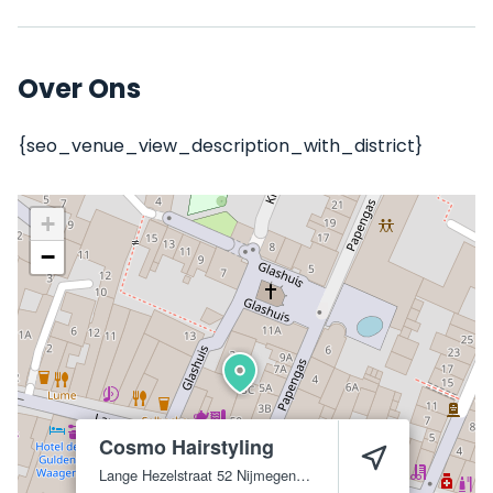
Over Ons
{seo_venue_view_description_with_district}
+
−
Cosmo Hairstyling
Lange Hezelstraat 52
Nijmegen
6511 CL