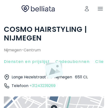
COSMO HAIRSTYLING |
NIJMEGEN
Nijmegen-Centrum
Diensten en prijslijst
Cadeaubonnen
Clien
Lange Hezelstraat 52
Nijmegen
6511 CL
Telefoon
+31243239269