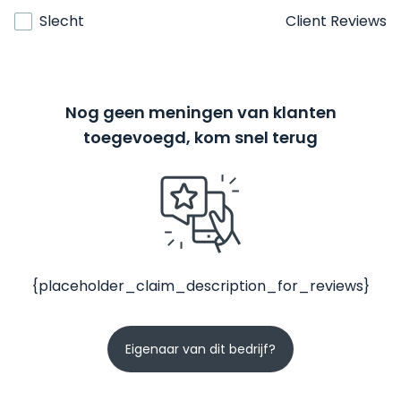
Slecht
Client Reviews
Nog geen meningen van klanten
toegevoegd, kom snel terug
{placeholder_claim_description_for_reviews}
Eigenaar van dit bedrijf?