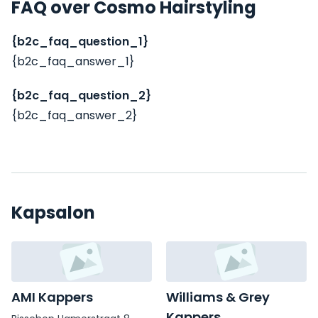
FAQ over Cosmo Hairstyling
{b2c_faq_question_1}
{b2c_faq_answer_1}
{b2c_faq_question_2}
{b2c_faq_answer_2}
Kapsalon
AMI Kappers
Williams & Grey
Kappers