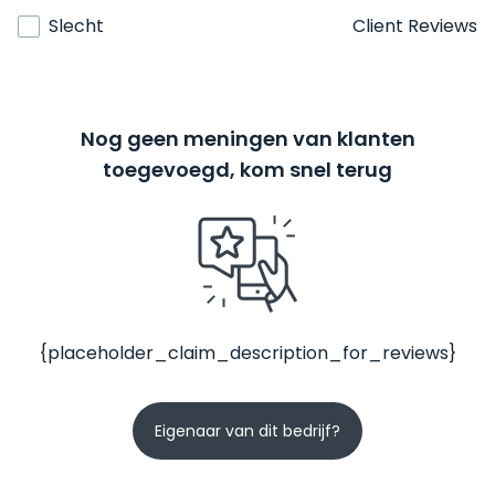
Slecht
Client Reviews
Nog geen meningen van klanten
toegevoegd, kom snel terug
{placeholder_claim_description_for_reviews}
Eigenaar van dit bedrijf?