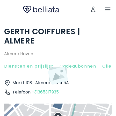
GERTH COIFFURES |
ALMERE
Almere Haven
Diensten en prijslijst
Cadeaubonnen
Clien
Markt 108
Almere
1354 BA
Telefoon
+31365317935