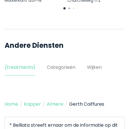
Markerkant 1201-14
Churchillweg 172
Andere Diensten
{treatments}
Categorieën
Wijken
Home
/
Kapper
/
Almere
/
Gerth Coiffures
* Belliata streeft ernaar om de informatie op dit