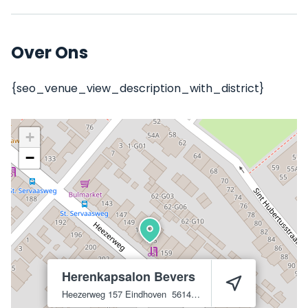
Over Ons
{seo_venue_view_description_with_district}
+
−
Herenkapsalon Bevers
Heezerweg 157
Eindhoven
5614 HD