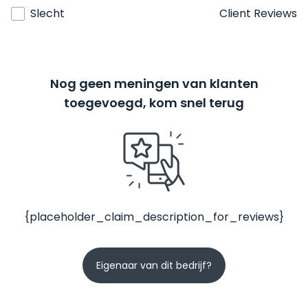
Slecht
Client Reviews
Nog geen meningen van klanten
toegevoegd, kom snel terug
{placeholder_claim_description_for_reviews}
Eigenaar van dit bedrijf?