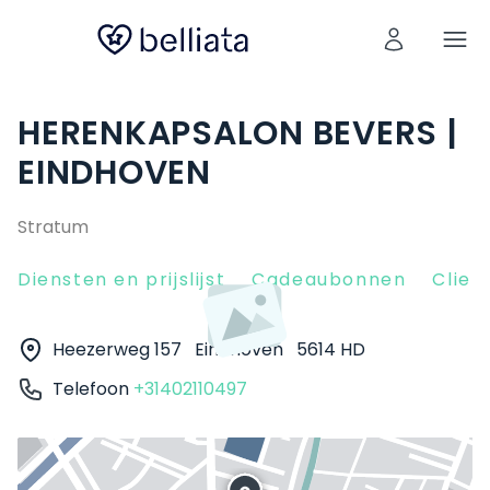
HERENKAPSALON BEVERS |
EINDHOVEN
Stratum
Diensten en prijslijst
Cadeaubonnen
Clien
Heezerweg 157
Eindhoven
5614 HD
Telefoon
+31402110497