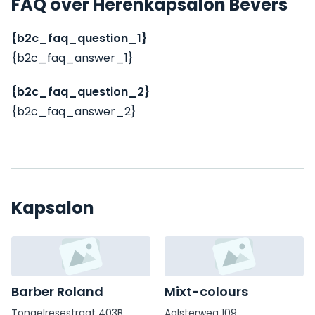
FAQ over Herenkapsalon Bevers
{b2c_faq_question_1}
{b2c_faq_answer_1}
{b2c_faq_question_2}
{b2c_faq_answer_2}
Kapsalon
Barber Roland
Mixt-colours
Tongelresestraat 403B
Aalsterweg 109