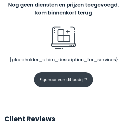
Nog geen diensten en prijzen toegevoegd,
kom binnenkort terug
{placeholder_claim_description_for_services}
Eigenaar van dit bedrijf?
Client Reviews